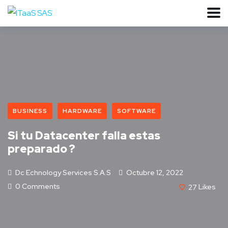
BUSINESS
HARDWARE
SOFTWARE
Si tu Datacenter falla estas
preparado ?
Dc Echnology Services S.A.S
Octubre 12, 2022
0 Comments
27
Likes