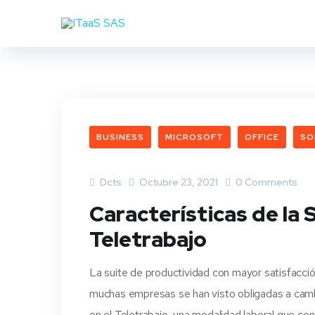
BUSINESS
MICROSOFT
OFFICE
SO
Dcts
Octubre 23, 2021
0 Comments
Características de la 
Teletrabajo
La suite de productividad con mayor satisfacció
muchas empresas se han visto obligadas a cambia
en el Teletrabajo, una modalidad laboral que co