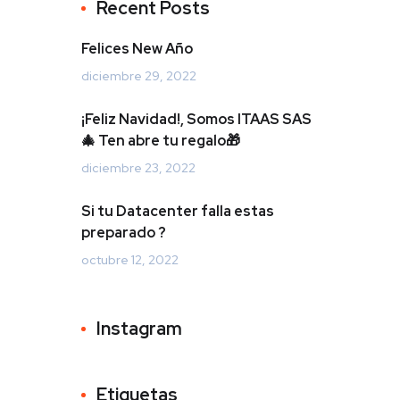
Recent Posts
Felices New Año
diciembre 29, 2022
¡Feliz Navidad!, Somos ITAAS SAS
🎄 Ten abre tu regalo🎁
diciembre 23, 2022
Si tu Datacenter falla estas
preparado ?
octubre 12, 2022
Instagram
Etiquetas